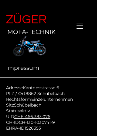
ZÜGER
MOFA-TECHNIK
Impressum
AdresseKantonsstrasse 6
PLZ / Ort8862 Schübelbach
RechtsformEinzelunternehmen
SitzSchübelbach
Statusaktiv
UID
CHE-466.383.076
CH-IDCH-130-1030741-9
EHRA-ID1526353