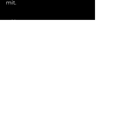
mit.
Vorname
Nachname
E-Mail-Adresse
Nachricht